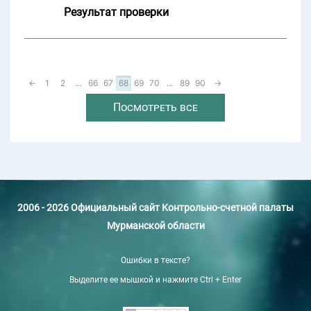
Результат проверки
←
1
2
...
66
67
68
69
70
...
89
90
→
Посмотреть все
2006 - 2026 Официальный сайт Контрольно-счетной палаты
Мурманской области
Ошибки в тексте?
Выделите ее мышкой и нажмите Ctrl + Enter