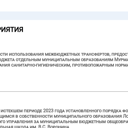
РИЯТИЯ
сти использования межбюджетных трансфертов, предост
 бюджета отдельным муниципальным образованиям Мурма
ания санитарно-гигиеническим, противопожарным норма
и истекшем периоде 2023 года установленного порядка ф
щимся в собственности муниципального образования Л
ного управления за муниципальным бюджетным общеобр
льная школа им. В.С. Воронина