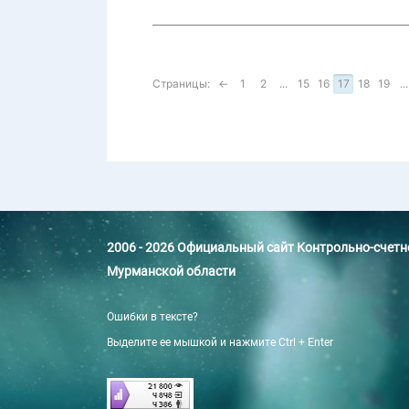
Страницы:
←
1
2
...
15
16
17
18
19
...
2006 - 2026 Официальный сайт Контрольно-счет
Мурманской области
Ошибки в тексте?
Выделите ее мышкой и нажмите Ctrl + Enter