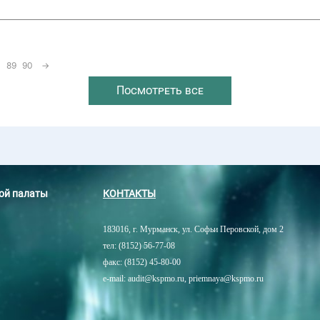
89
90
→
Посмотреть все
ной палаты
КОНТАКТЫ
183016, г. Мурманск, ул. Софьи Перовской, дом 2
тел: (8152) 56-77-08
факс: (8152) 45-80-00
e-mail: audit@kspmo.ru, priemnaya@kspmo.ru