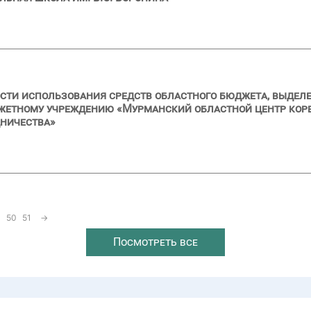
сти использования средств областного бюджета, выделе
жетному учреждению «Мурманский областной центр ко
дничества»
50
51
→
Посмотреть все