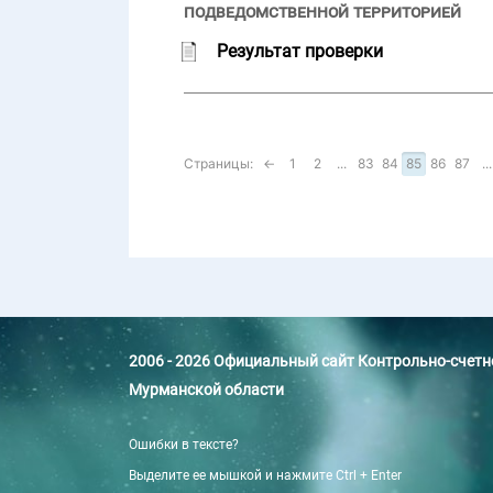
подведомственной территорией
Результат проверки
Страницы:
←
1
2
...
83
84
85
86
87
...
2006 - 2026 Официальный сайт Контрольно-счет
Мурманской области
Ошибки в тексте?
Выделите ее мышкой и нажмите Ctrl + Enter