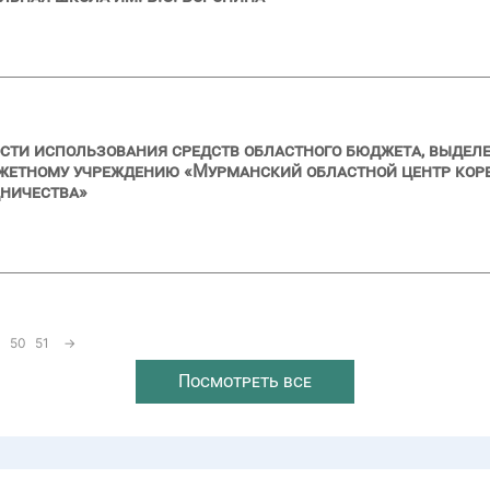
сти использования средств областного бюджета, выделе
жетному учреждению «Мурманский областной центр ко
дничества»
50
51
→
Посмотреть все