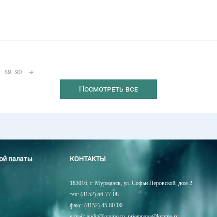
89
90
→
Посмотреть все
ной палаты
КОНТАКТЫ
183016, г. Мурманск, ул. Софьи Перовской, дом 2
тел: (8152) 56-77-08
факс: (8152) 45-80-00
e-mail: audit@kspmo.ru, priemnaya@kspmo.ru