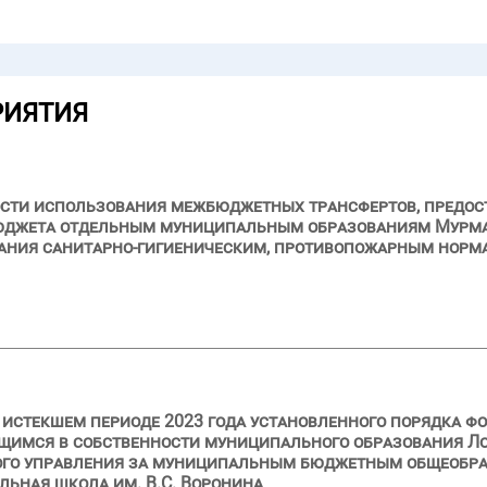
РИЯТИЯ
сти использования межбюджетных трансфертов, предост
 бюджета отдельным муниципальным образованиям Мурма
ания санитарно-гигиеническим, противопожарным норма
и истекшем периоде 2023 года установленного порядка ф
щимся в собственности муниципального образования Л
ного управления за муниципальным бюджетным общеобр
льная школа им. В.С. Воронина