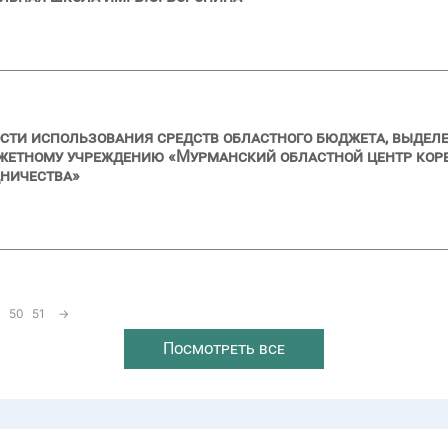
сти использования средств областного бюджета, выделе
жетному учреждению «Мурманский областной центр ко
дничества»
50
51
→
Посмотреть все