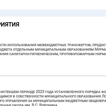
РИЯТИЯ
сти использования межбюджетных трансфертов, предост
 бюджета отдельным муниципальным образованиям Мурма
ания санитарно-гигиеническим, противопожарным норма
и истекшем периоде 2023 года установленного порядка ф
щимся в собственности муниципального образования Л
ного управления за муниципальным бюджетным общеобр
льная школа им. В.С. Воронина