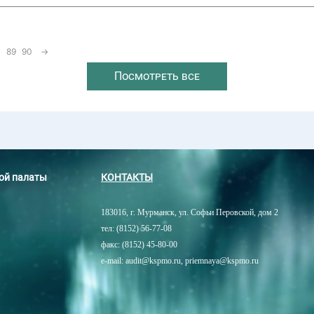
89
90
→
Посмотреть все
ной палаты
КОНТАКТЫ
183016, г. Мурманск, ул. Софьи Перовской, дом 2
тел: (8152) 56-77-08
факс: (8152) 45-80-00
e-mail: audit@kspmo.ru, priemnaya@kspmo.ru