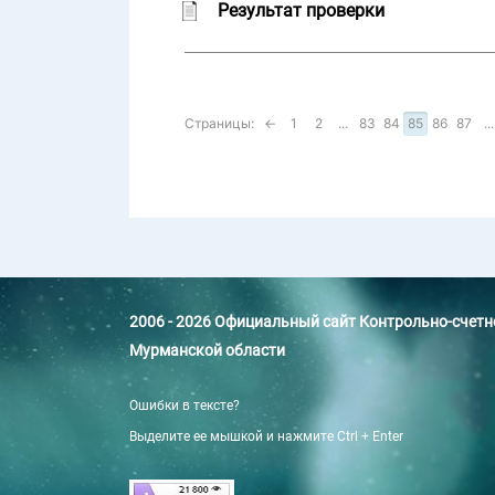
Результат проверки
Страницы:
←
1
2
...
83
84
85
86
87
...
2006 - 2026 Официальный сайт Контрольно-счет
Мурманской области
Ошибки в тексте?
Выделите ее мышкой и нажмите Ctrl + Enter