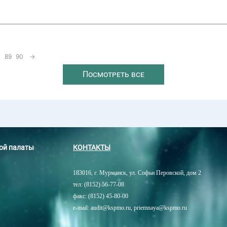
89
90
→
Посмотреть все
ной палаты
КОНТАКТЫ
183016, г. Мурманск, ул. Софьи Перовской, дом 2
тел: (8152) 56-77-08
факс: (8152) 45-80-00
e-mail: audit@kspmo.ru, priemnaya@kspmo.ru