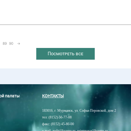
89
90
→
Посмотреть все
ной палаты
КОНТАКТЫ
183016, г. Мурманск, ул. Софьи Перовской, дом 2
тел: (8152) 56-77-08
факс: (8152) 45-80-00
e-mail: audit@kspmo.ru, priemnaya@kspmo.ru