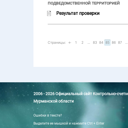
подведомственной территорией
Результат проверки
Страницы:
←
1
2
...
83
84
85
86
87
...
2006 - 2026 Официальный сайт Контрольно-счет
Мурманской области
Ошибки в тексте?
Выделите ее мышкой и нажмите Ctrl + Enter