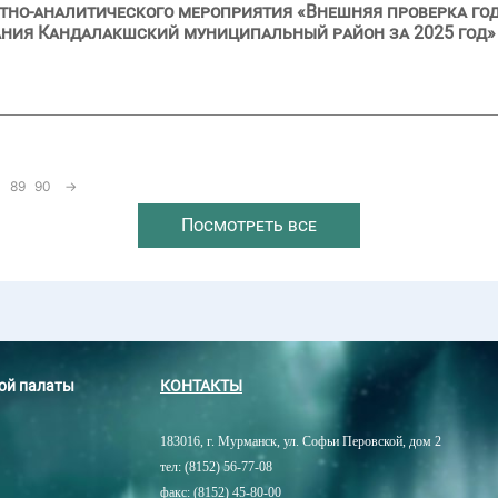
тно-аналитического мероприятия «Внешняя проверка год
ния Кандалакшский муниципальный район за 2025 год»
89
90
→
Посмотреть все
ной палаты
КОНТАКТЫ
183016, г. Мурманск, ул. Софьи Перовской, дом 2
тел: (8152) 56-77-08
факс: (8152) 45-80-00