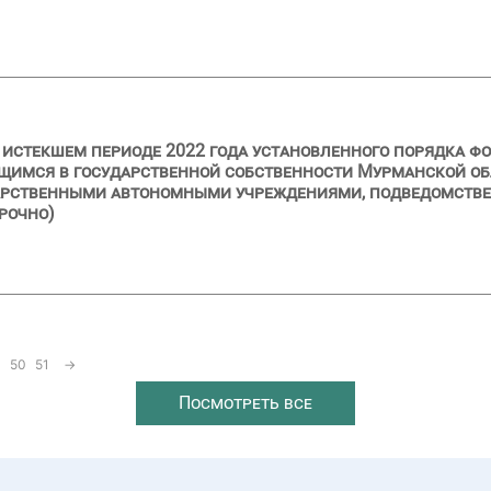
и истекшем периоде 2022 года установленного порядка ф
щимся в государственной собственности Мурманской об
дарственными автономными учреждениями, подведомств
рочно)
50
51
→
Посмотреть все