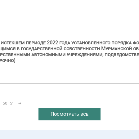
и истекшем периоде 2022 года установленного порядка ф
щимся в государственной собственности Мурманской об
дарственными автономными учреждениями, подведомств
рочно)
50
51
→
Посмотреть все