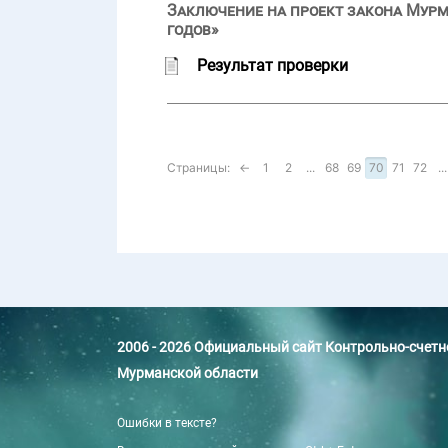
Заключение на проект закона Мурм
годов»
Результат проверки
Страницы:
←
1
2
...
68
69
70
71
72
...
2006 - 2026 Официальный сайт Контрольно-счет
Мурманской области
Ошибки в тексте?