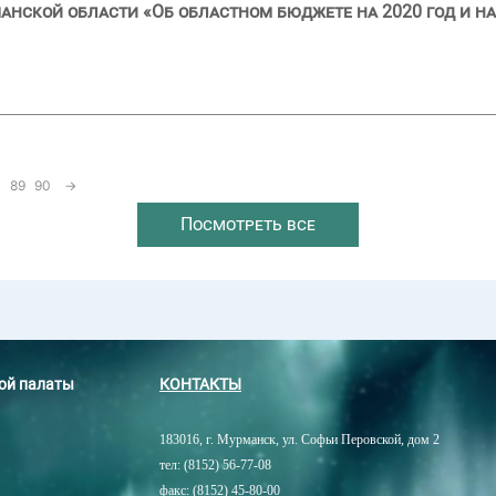
анской области «Об областном бюджете на 2020 год и на
89
90
→
Посмотреть все
ной палаты
КОНТАКТЫ
183016, г. Мурманск, ул. Софьи Перовской, дом 2
тел: (8152) 56-77-08
факс: (8152) 45-80-00