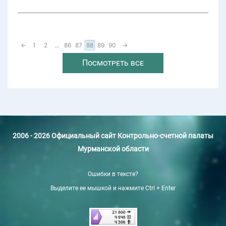
←
1
2
...
86
87
88
89
90
→
Посмотреть все
2006 - 2026 Официальный сайт Контрольно-счетной палаты
Мурманской области
Ошибки в тексте?
Выделите ее мышкой и нажмите Ctrl + Enter