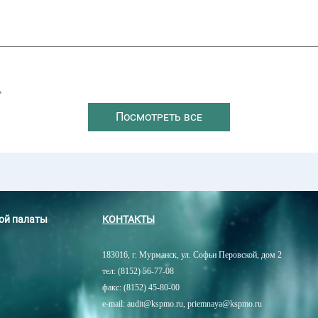
→
Посмотреть все
ной палаты
КОНТАКТЫ
183016, г. Мурманск, ул. Софьи Перовской, дом 2
тел: (8152) 56-77-08
факс: (8152) 45-80-00
e-mail: audit@kspmo.ru, priemnaya@kspmo.ru