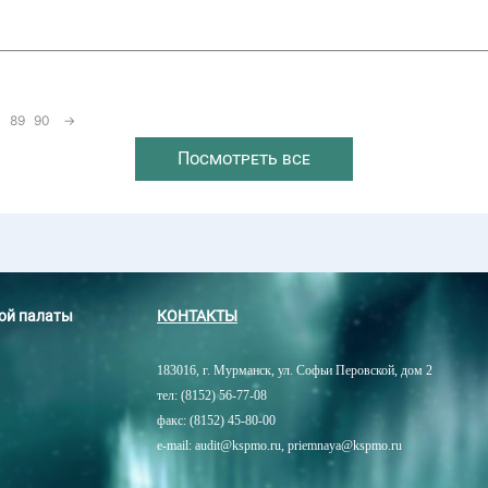
89
90
→
Посмотреть все
ной палаты
КОНТАКТЫ
183016, г. Мурманск, ул. Софьи Перовской, дом 2
тел: (8152) 56-77-08
факс: (8152) 45-80-00
e-mail: audit@kspmo.ru, priemnaya@kspmo.ru