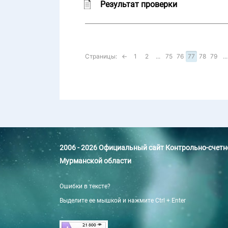
Результат проверки
Страницы:
←
1
2
...
75
76
77
78
79
...
2006 - 2026 Официальный сайт Контрольно-счет
Мурманской области
Ошибки в тексте?
Выделите ее мышкой и нажмите Ctrl + Enter