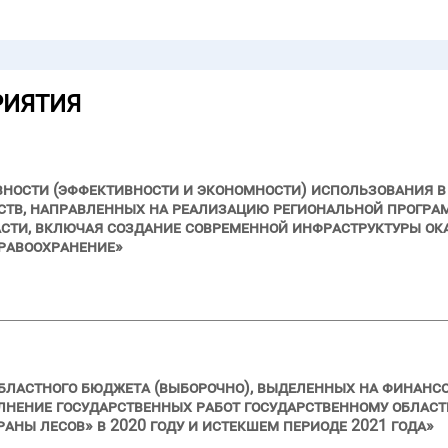
РИЯТИЯ
вности (эффективности и экономности) использования в 
ств, направленных на реализацию региональной програ
сти, включая создание современной инфраструктуры о
дравоохранение»
бластного бюджета (выборочно), выделенных на финанс
олнение государственных работ государственному обла
ны лесов» в 2020 году и истекшем периоде 2021 года»