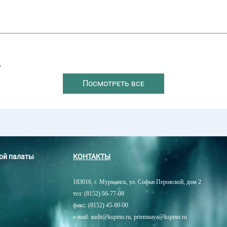
→
Посмотреть все
ной палаты
КОНТАКТЫ
183016, г. Мурманск, ул. Софьи Перовской, дом 2
тел: (8152) 56-77-08
факс: (8152) 45-80-00
e-mail: audit@kspmo.ru, priemnaya@kspmo.ru