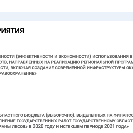
РИЯТИЯ
вности (эффективности и экономности) использования в 
ств, направленных на реализацию региональной програ
сти, включая создание современной инфраструктуры о
дравоохранение»
бластного бюджета (выборочно), выделенных на финанс
олнение государственных работ государственному обла
ны лесов» в 2020 году и истекшем периоде 2021 года»