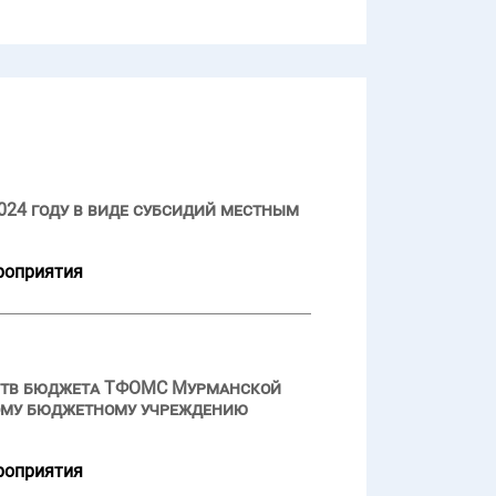
024 году в виде субсидий местным
роприятия
дств бюджета ТФОМС Мурманской
ному бюджетному учреждению
роприятия