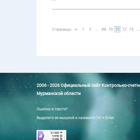
Страницы:
←
1
2
...
69
70
71
72
73
...
2006 - 2026 Официальный сайт Контрольно-счет
Мурманской области
Ошибки в тексте?
Выделите ее мышкой и нажмите Ctrl + Enter