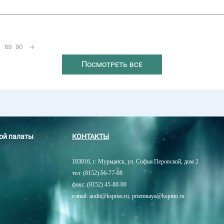
89
90
→
Посмотреть все
ной палаты
КОНТАКТЫ
183016, г. Мурманск, ул. Софьи Перовской, дом 2
тел: (8152) 56-77-08
факс: (8152) 45-80-00
e-mail: audit@kspmo.ru, priemnaya@kspmo.ru