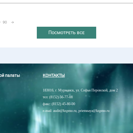
9
90
→
Посмотреть все
ной палаты
КОНТАКТЫ
183016, г. Мурманск, ул. Софьи Перовской, дом 2
тел: (8152) 56-77-08
факс: (8152) 45-80-00
e-mail: audit@kspmo.ru, priemnaya@kspmo.ru