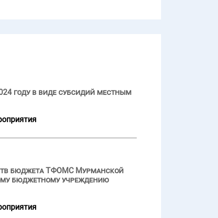
024 году в виде субсидий местным
роприятия
дств бюджета ТФОМС Мурманской
ному бюджетному учреждению
роприятия