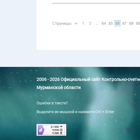
Страницы:
←
1
2
...
84
85
86
87
88
8
2006 - 2026 Официальный сайт Контрольно-счет
Мурманской области
Ошибки в тексте?
Выделите ее мышкой и нажмите Ctrl + Enter