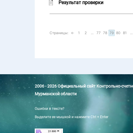
Результат проверки
Страницы:
←
1
2
...
77
78
79
80
81
...
2006 - 2026 Официальный сайт Контрольно-счет
Мурманской области
Ошибки в тексте?
Выделите ее мышкой и нажмите Ctrl + Enter