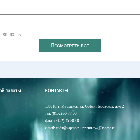
89
90
→
Посмотреть все
ной палаты
КОНТАКТЫ
183016, г. Мурманск, ул. Софьи Перовской, дом 2
тел: (8152) 56-77-08
факс: (8152) 45-80-00
e-mail: audit@kspmo.ru, priemnaya@kspmo.ru