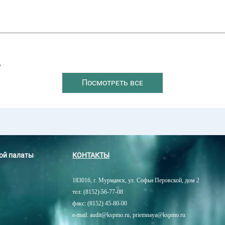
→
Посмотреть все
ной палаты
КОНТАКТЫ
183016, г. Мурманск, ул. Софьи Перовской, дом 2
тел: (8152) 56-77-08
факс: (8152) 45-80-00
e-mail: audit@kspmo.ru, priemnaya@kspmo.ru