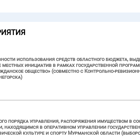
РИЯТИЯ
вности использования средств областного бюджета, выде
е местных инициатив в рамках государственной програ
ажданское общество» (совместно с Контрольно-ревизионн
негорска)
го порядка управления, распоряжения имуществом в со
и, находящимся в оперативном управлении государстве
ической культуре и спорту Мурманской области (выбороч