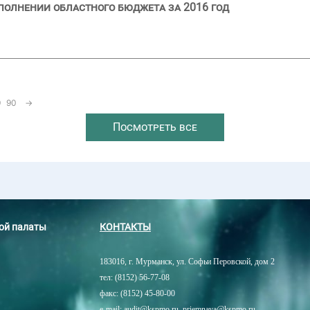
полнении областного бюджета за 2016 год
9
90
→
Посмотреть все
ной палаты
КОНТАКТЫ
183016, г. Мурманск, ул. Софьи Перовской, дом 2
тел: (8152) 56-77-08
факс: (8152) 45-80-00
e-mail: audit@kspmo.ru, priemnaya@kspmo.ru