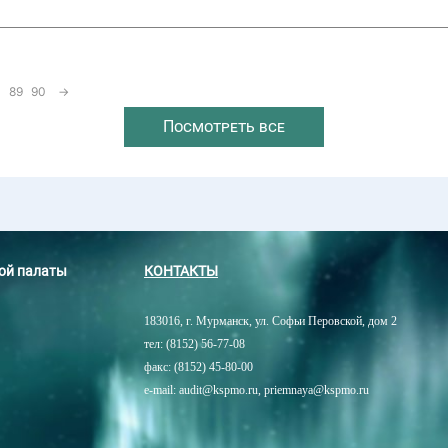
89
90
→
Посмотреть все
ной палаты
КОНТАКТЫ
183016, г. Мурманск, ул. Софьи Перовской, дом 2
тел: (8152) 56-77-08
факс: (8152) 45-80-00
e-mail: audit@kspmo.ru, priemnaya@kspmo.ru