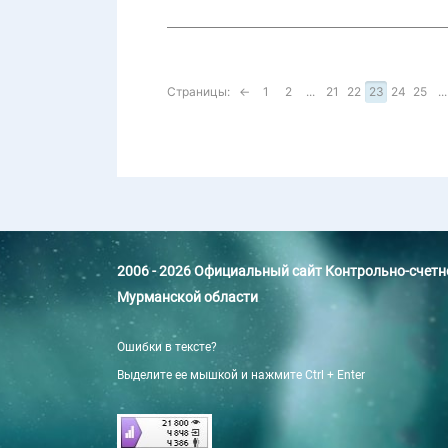
Страницы:
←
1
2
...
21
22
23
24
25
...
2006 - 2026 Официальный сайт Контрольно-счет
Мурманской области
Ошибки в тексте?
Выделите ее мышкой и нажмите Ctrl + Enter