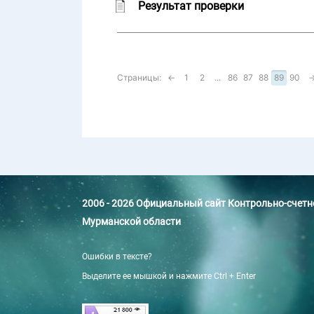
Результат проверки
Страницы:
←
1
2
...
86
87
88
89
90
2006 - 2026 Официальный сайт Контрольно-счет
Мурманской области
Ошибки в тексте?
Выделите ее мышкой и нажмите Ctrl + Enter