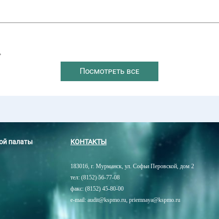
→
Посмотреть все
ной палаты
КОНТАКТЫ
183016, г. Мурманск, ул. Софьи Перовской, дом 2
тел: (8152) 56-77-08
факс: (8152) 45-80-00
e-mail: audit@kspmo.ru, priemnaya@kspmo.ru