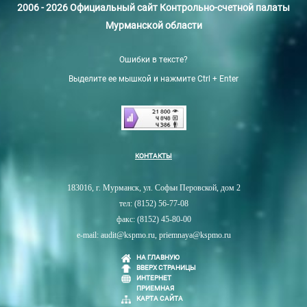
2006 - 2026 Официальный сайт Контрольно-счетной палаты
Мурманской области
Ошибки в тексте?
Выделите ее мышкой и нажмите Ctrl + Enter
КОНТАКТЫ
183016, г. Мурманск, ул. Софьи Перовской, дом 2
тел: (8152) 56-77-08
факс: (8152) 45-80-00
e-mail: audit@kspmo.ru, priemnaya@kspmo.ru
НА ГЛАВНУЮ
ВВЕРХ СТРАНИЦЫ
ИНТЕРНЕТ
ПРИЕМНАЯ
КАРТА САЙТА