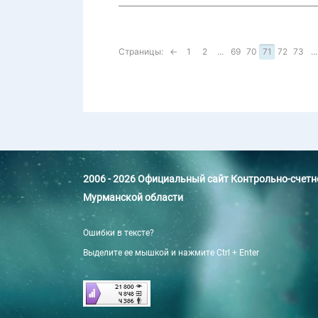
Страницы:
←
1
2
...
69
70
71
72
73
...
2006 - 2026 Официальный сайт Контрольно-счет
Мурманской области
Ошибки в тексте?
Выделите ее мышкой и нажмите Ctrl + Enter