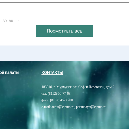
89
90
→
Посмотреть все
ной палаты
КОНТАКТЫ
183016, г. Мурманск, ул. Софьи Перовской, дом 2
тел: (8152) 56-77-08
факс: (8152) 45-80-00
e-mail: audit@kspmo.ru, priemnaya@kspmo.ru