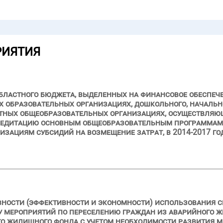
РИЯТИЯ
бластного бюджета, выделенных на финансовое обеспеч
 образовательных организациях, дошкольного, начально
стных общеобразовательных организациях, осуществляю
редитацию основным общеобразовательным программам,
зациям субсидий на возмещение затрат, в 2014-2017 го
вности (эффективности и экономности) использования с
ду мероприятий по переселению граждан из аварийного ж
го жилищного фонда с учетом необходимости развития 