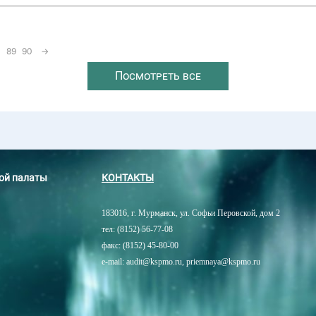
89
90
→
Посмотреть все
ной палаты
КОНТАКТЫ
183016, г. Мурманск, ул. Софьи Перовской, дом 2
тел: (8152) 56-77-08
факс: (8152) 45-80-00
e-mail: audit@kspmo.ru, priemnaya@kspmo.ru