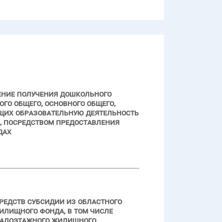
ение получения дошкольного
го общего, основного общего,
щих образовательную деятельность
 посредством предоставления
дах
редств субсидии из областного
илищного фонда, в том числе
малоэтажного жилищного