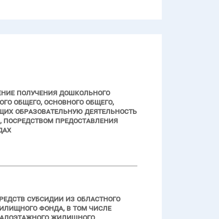
ение получения дошкольного
го общего, основного общего,
щих образовательную деятельность
 посредством предоставления
дах
редств субсидии из областного
илищного фонда, в том числе
малоэтажного жилищного