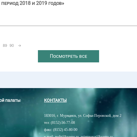
 период 2018 и 2019 годов»
89
90
→
Посмотреть все
ной палаты
КОНТАКТЫ
183016, г. Мурманск, ул. Софьи Перовской, дом 2
тел: (8152) 56-77-08
факс: (8152) 45-80-00
e-mail: audit@kspmo.ru, priemnaya@kspmo.ru