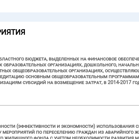
РИЯТИЯ
бластного бюджета, выделенных на финансовое обеспеч
 образовательных организациях, дошкольного, начально
стных общеобразовательных организациях, осуществляю
редитацию основным общеобразовательным программам,
зациям субсидий на возмещение затрат, в 2014-2017 го
вности (эффективности и экономности) использования с
ду мероприятий по переселению граждан из аварийного ж
го жилищного фонда с учетом необходимости развития 