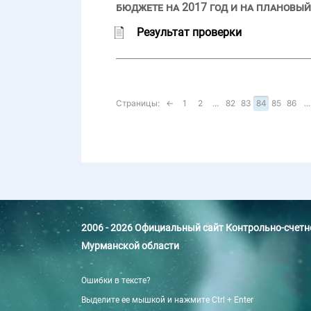
бюджете на 2017 год и на плановый
Результат проверки
Страницы:
←
1
2
...
82
83
84
85
86
...
2006 - 2026 Официальный сайт Контрольно-счет
Мурманской области
Ошибки в тексте?
Выделите ее мышкой и нажмите Ctrl + Enter