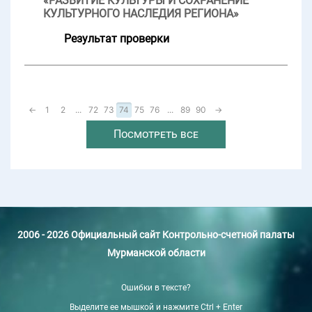
«РАЗВИТИЕ КУЛЬТУРЫ И СОХРАНЕНИЕ
КУЛЬТУРНОГО НАСЛЕДИЯ РЕГИОНА»
Результат проверки
←
1
2
...
72
73
74
75
76
...
89
90
→
Посмотреть все
2006 - 2026 Официальный сайт Контрольно-счетной палаты
Мурманской области
Ошибки в тексте?
Выделите ее мышкой и нажмите Ctrl + Enter