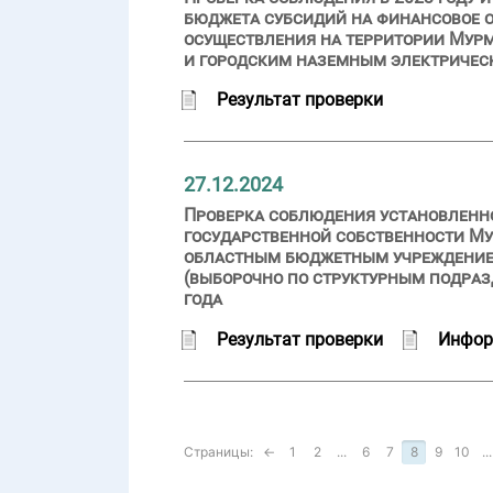
бюджета субсидий на финансовое о
осуществления на территории Мур
и городским наземным электричес
Результат проверки
27.12.2024
Проверка соблюдения установленн
государственной собственности Му
областным бюджетным учреждением
(выборочно по структурным подразд
года
Результат проверки
Инфор
Страницы:
←
1
2
...
6
7
8
9
10
...