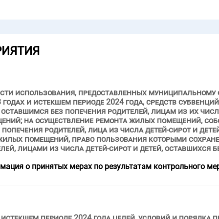
РИЯТИЯ
ости использования, предоставленных муниципальному 
3 годах и истекшем периоде 2024 года, средств субвенци
 оставшимся без попечения родителей, лицам из их чис
ний; на осуществление ремонта жилых помещений, соб
з попечения родителей, лица из числа детей-сирот и дете
 жилых помещений, право пользования которыми сохране
ей, лицами из числа детей-сирот и детей, оставшихся б
мация о принятых мерах по результатам контрольного ме
 истекшем периоде 2024 года целей, условий и порядка 