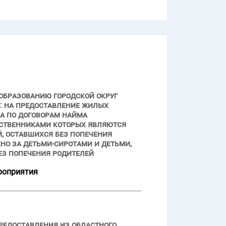
образованию городской округ
й: на предоставление жилых
ла по договорам найма
ственниками которых являются
й, оставшихся без попечения
но за детьми-сиротами и детьми,
ез попечения родителей
роприятия
предоставления из областного