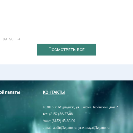
89
90
→
Посмотреть все
ной палаты
КОНТАКТЫ
183016, г. Мурманск, ул. Софьи Перовской, дом 2
тел: (8152) 56-77-08
факс: (8152) 45-80-00
e-mail: audit@kspmo.ru, priemnaya@kspmo.ru