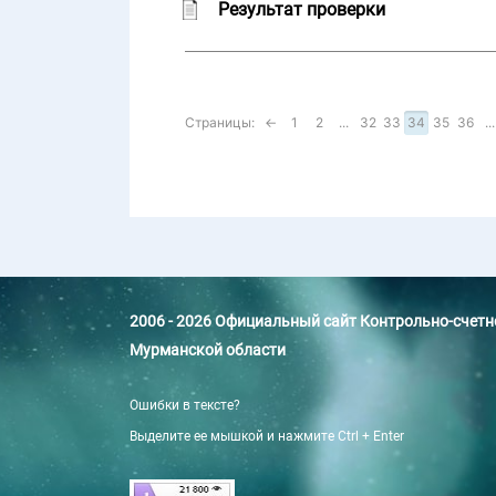
Результат проверки
Страницы:
←
1
2
...
32
33
34
35
36
...
2006 - 2026 Официальный сайт Контрольно-счет
Мурманской области
Ошибки в тексте?
Выделите ее мышкой и нажмите Ctrl + Enter