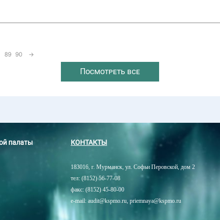
89
90
→
Посмотреть все
ной палаты
КОНТАКТЫ
183016, г. Мурманск, ул. Софьи Перовской, дом 2
тел: (8152) 56-77-08
факс: (8152) 45-80-00
e-mail: audit@kspmo.ru, priemnaya@kspmo.ru