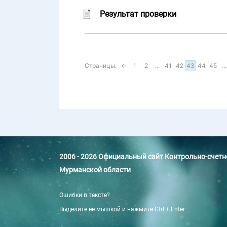
Результат проверки
Страницы:
←
1
2
...
41
42
43
44
45
...
2006 - 2026 Официальный сайт Контрольно-счет
Мурманской области
Ошибки в тексте?
Выделите ее мышкой и нажмите Ctrl + Enter