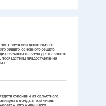
ение получения дошкольного
го общего, основного общего,
щих образовательную деятельность
 посредством предоставления
дах
редств субсидии из областного
илищного фонда, в том числе
малоэтажного жилищного