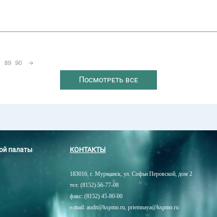
89
90
→
Посмотреть все
ной палаты
КОНТАКТЫ
183016, г. Мурманск, ул. Софьи Перовской, дом 2
тел: (8152) 56-77-08
факс: (8152) 45-80-00
e-mail: audit@kspmo.ru, priemnaya@kspmo.ru