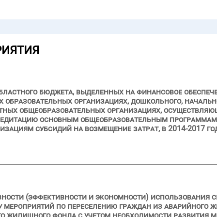
РИЯТИЯ
бластного бюджета, выделенных на финансовое обеспеч
 образовательных организациях, дошкольного, начально
стных общеобразовательных организациях, осуществляю
редитацию основным общеобразовательным программам,
зациям субсидий на возмещение затрат, в 2014-2017 го
вности (эффективности и экономности) использования с
ду мероприятий по переселению граждан из аварийного ж
го жилищного фонда с учетом необходимости развития 