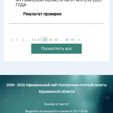
МУРМАНСКОЙ ОБЛАСТИ НА 01 АПРЕЛЯ 2023
ГОДА
Результат проверки
←
1
2
...
42
43
44
45
46
...
89
90
→
Посмотреть все
2006 - 2026 Официальный сайт Контрольно-счетной палаты
Мурманской области
Ошибки в тексте?
Выделите ее мышкой и нажмите Ctrl + Enter