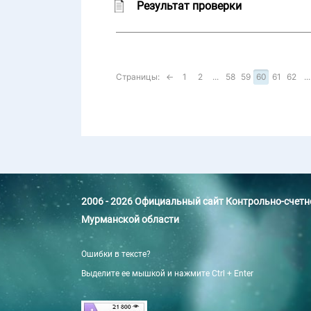
Результат проверки
Страницы:
←
1
2
...
58
59
60
61
62
...
2006 - 2026 Официальный сайт Контрольно-счет
Мурманской области
Ошибки в тексте?
Выделите ее мышкой и нажмите Ctrl + Enter