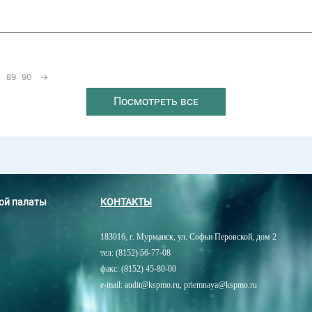
89
90
→
Посмотреть все
ной палаты
КОНТАКТЫ
183016, г. Мурманск, ул. Софьи Перовской, дом 2
тел: (8152) 56-77-08
факс: (8152) 45-80-00
e-mail: audit@kspmo.ru, priemnaya@kspmo.ru