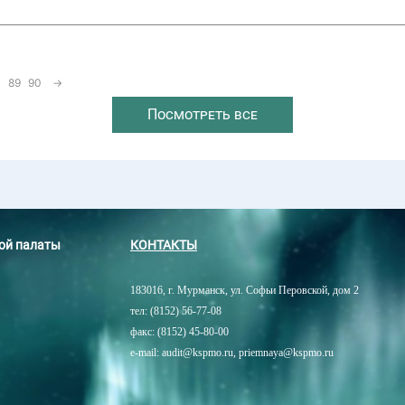
89
90
→
Посмотреть все
ной палаты
КОНТАКТЫ
183016, г. Мурманск, ул. Софьи Перовской, дом 2
тел: (8152) 56-77-08
факс: (8152) 45-80-00
e-mail: audit@kspmo.ru, priemnaya@kspmo.ru