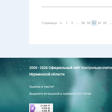
Страницы:
←
1
2
...
58
59
60
61
62
...
2006 - 2026 Официальный сайт Контрольно-счет
Мурманской области
Ошибки в тексте?
Выделите ее мышкой и нажмите Ctrl + Enter