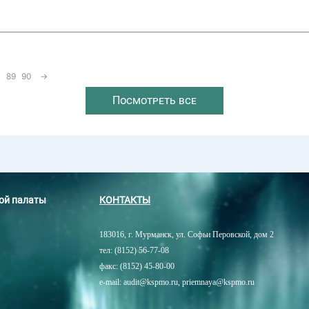
89
90
→
Посмотреть все
ной палаты
КОНТАКТЫ
183016, г. Мурманск, ул. Софьи Перовской, дом 2
тел: (8152) 56-77-08
факс: (8152) 45-80-00
e-mail: audit@kspmo.ru, priemnaya@kspmo.ru