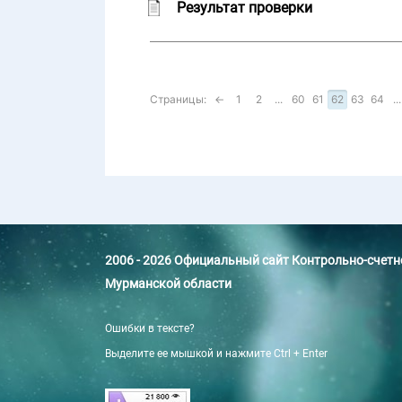
Результат проверки
Страницы:
←
1
2
...
60
61
62
63
64
...
2006 - 2026 Официальный сайт Контрольно-счет
Мурманской области
Ошибки в тексте?
Выделите ее мышкой и нажмите Ctrl + Enter