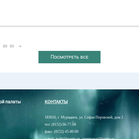
89
90
→
Посмотреть все
ной палаты
КОНТАКТЫ
183016, г. Мурманск, ул. Софьи Перовской, дом 2
тел: (8152) 56-77-08
факс: (8152) 45-80-00
e-mail: audit@kspmo.ru, priemnaya@kspmo.ru