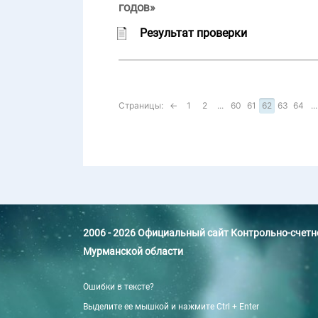
годов»
Результат проверки
Страницы:
←
1
2
...
60
61
62
63
64
...
2006 - 2026 Официальный сайт Контрольно-счет
Мурманской области
Ошибки в тексте?
Выделите ее мышкой и нажмите Ctrl + Enter