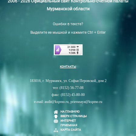
2006 - 2026 Официальный сайт Контрольно-счетной палаты
Мурманской области
Ошибки в тексте?
Выделите ее мышкой и нажмите Ctrl + Enter
КОНТАКТЫ
183016, г. Мурманск, ул. Софьи Перовской, дом 2
тел: (8152) 56-77-08
факс: (8152) 45-80-00
e-mail: audit@kspmo.ru, priemnaya@kspmo.ru
НА ГЛАВНУЮ
ВВЕРХ СТРАНИЦЫ
ИНТЕРНЕТ
ПРИЕМНАЯ
КАРТА САЙТА