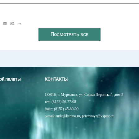
89
90
→
Посмотреть все
ной палаты
КОНТАКТЫ
183016, г. Мурманск, ул. Софьи Перовской, дом 2
тел: (8152) 56-77-08
факс: (8152) 45-80-00
e-mail: audit@kspmo.ru, priemnaya@kspmo.ru