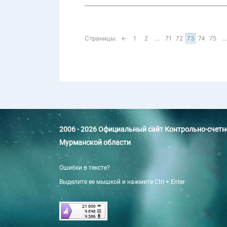
Страницы:
←
1
2
...
71
72
73
74
75
...
2006 - 2026 Официальный сайт Контрольно-счет
Мурманской области
Ошибки в тексте?
Выделите ее мышкой и нажмите Ctrl + Enter