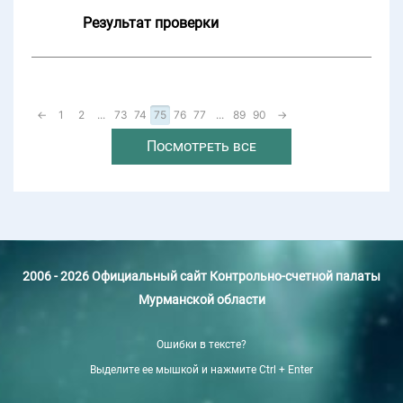
Результат проверки
←
1
2
...
73
74
75
76
77
...
89
90
→
Посмотреть все
2006 - 2026 Официальный сайт Контрольно-счетной палаты
Мурманской области
Ошибки в тексте?
Выделите ее мышкой и нажмите Ctrl + Enter