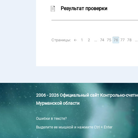
Результат проверки
Страницы:
←
1
2
...
74
75
76
77
78
...
2006 - 2026 Официальный сайт Контрольно-счет
Мурманской области
Ошибки в тексте?
Выделите ее мышкой и нажмите Ctrl + Enter