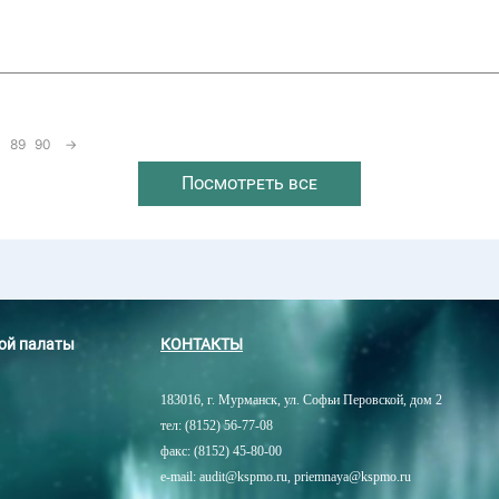
89
90
→
Посмотреть все
ной палаты
КОНТАКТЫ
183016, г. Мурманск, ул. Софьи Перовской, дом 2
тел: (8152) 56-77-08
факс: (8152) 45-80-00
e-mail: audit@kspmo.ru, priemnaya@kspmo.ru