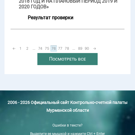
2018 ГОД И НА ПЛАНОВЫЙ ПЕРИОД 2019 И
2020 ГОДОВ»
Результат проверки
←
1
2
...
74
75
76
77
78
...
89
90
→
Посмотреть все
2006 - 2026 Официальный сайт Контрольно-счетной палаты
Мурманской области
Ошибки в тексте?
Выделите ее мышкой и нажмите Ctrl + Enter