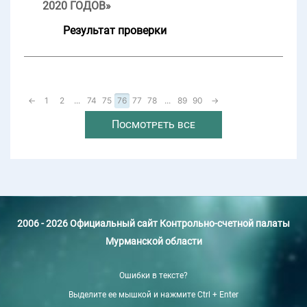
2020 ГОДОВ»
Результат проверки
←
1
2
...
74
75
76
77
78
...
89
90
→
Посмотреть все
2006 - 2026 Официальный сайт Контрольно-счетной палаты
Мурманской области
Ошибки в тексте?
Выделите ее мышкой и нажмите Ctrl + Enter