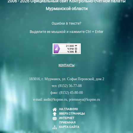
2006 - 2026 Официальный сайт Контрольно-счетной палаты
Мурманской области
Ошибки в тексте?
Выделите ее мышкой и нажмите Ctrl + Enter
КОНТАКТЫ
183016, г. Мурманск, ул. Софьи Перовской, дом 2
тел: (8152) 56-77-08
факс: (8152) 45-80-00
e-mail: audit@kspmo.ru, priemnaya@kspmo.ru
НА ГЛАВНУЮ
ВВЕРХ СТРАНИЦЫ
ИНТЕРНЕТ
ПРИЕМНАЯ
КАРТА САЙТА