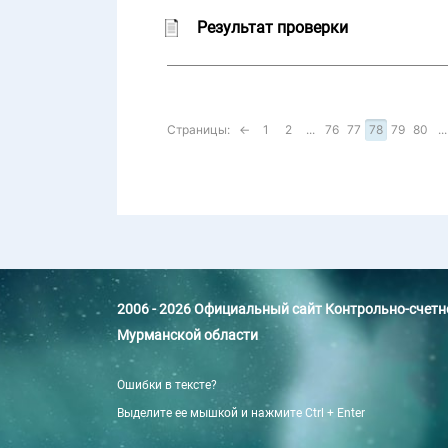
Результат проверки
Страницы:
←
1
2
...
76
77
78
79
80
...
2006 - 2026 Официальный сайт Контрольно-счет
Мурманской области
Ошибки в тексте?
Выделите ее мышкой и нажмите Ctrl + Enter