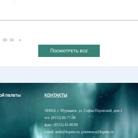
89
90
→
Посмотреть все
ной палаты
КОНТАКТЫ
183016, г. Мурманск, ул. Софьи Перовской, дом 2
тел: (8152) 56-77-08
факс: (8152) 45-80-00
e-mail: audit@kspmo.ru, priemnaya@kspmo.ru