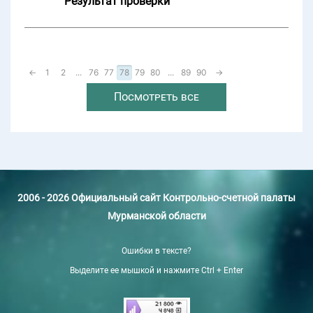
Результат проверки
←
1
2
...
76
77
78
79
80
...
89
90
→
Посмотреть все
2006 - 2026 Официальный сайт Контрольно-счетной палаты
Мурманской области
Ошибки в тексте?
Выделите ее мышкой и нажмите Ctrl + Enter