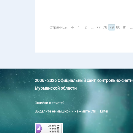
Страницы:
←
1
2
...
77
78
79
80
81
...
2006 - 2026 Официальный сайт Контрольно-счет
Мурманской области
Ошибки в тексте?
Выделите ее мышкой и нажмите Ctrl + Enter