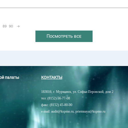
89
90
→
Посмотреть все
ной палаты
КОНТАКТЫ
183016, г. Мурманск, ул. Софьи Перовской, дом 2
тел: (8152) 56-77-08
факс: (8152) 45-80-00
e-mail: audit@kspmo.ru, priemnaya@kspmo.ru