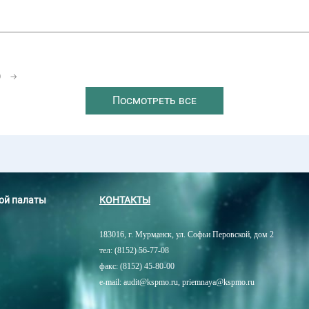
0
→
Посмотреть все
ной палаты
КОНТАКТЫ
183016, г. Мурманск, ул. Софьи Перовской, дом 2
тел: (8152) 56-77-08
факс: (8152) 45-80-00
e-mail: audit@kspmo.ru, priemnaya@kspmo.ru