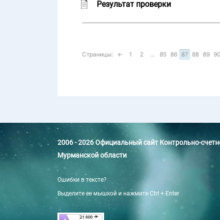
Результат проверки
Страницы:
←
1
2
...
85
86
87
88
89
9
2006 - 2026 Официальный сайт Контрольно-счет
Мурманской области
Ошибки в тексте?
Выделите ее мышкой и нажмите Ctrl + Enter