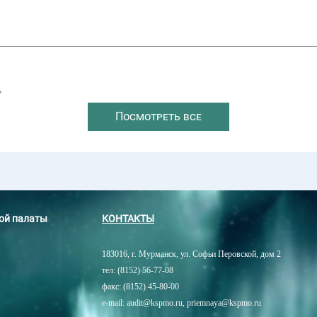
→
Посмотреть все
ной палаты
КОНТАКТЫ
183016, г. Мурманск, ул. Софьи Перовской, дом 2
тел: (8152) 56-77-08
факс: (8152) 45-80-00
e-mail: audit@kspmo.ru, priemnaya@kspmo.ru