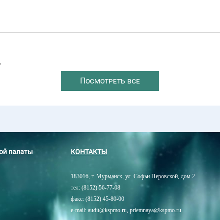
→
Посмотреть все
ной палаты
КОНТАКТЫ
183016, г. Мурманск, ул. Софьи Перовской, дом 2
тел: (8152) 56-77-08
факс: (8152) 45-80-00
e-mail: audit@kspmo.ru, priemnaya@kspmo.ru