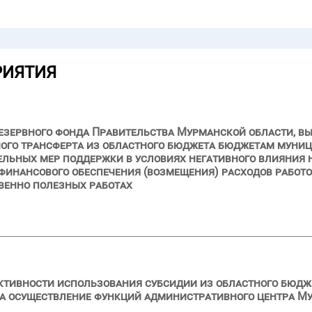
РИЯТИЯ
езервного фонда Правительства Мурманской области, вы
ого трансферта из областного бюджета бюджетам муни
льных мер поддержки в условиях негативного влияния 
финансового обеспечения (возмещения) расходов работод
венно полезных работах
ктивности использования субсидии из областного бюдже
на осуществление функций административного центра М