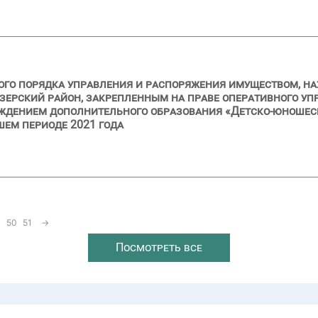
ого порядка управления и распоряжения имуществом, н
зерский район, закрепленным на праве оперативного у
дением дополнительного образования «Детско-юношеска
шем периоде 2021 года
50
51
→
Посмотреть все