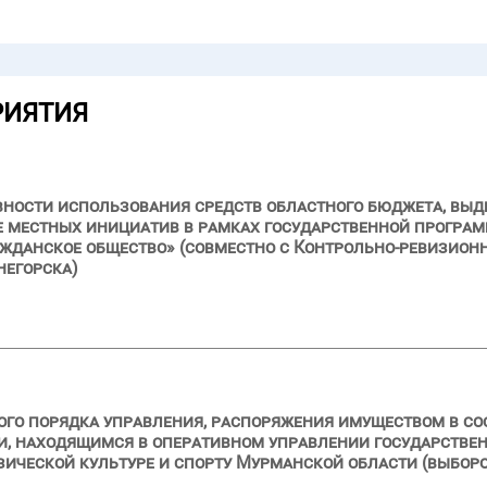
РИЯТИЯ
вности использования средств областного бюджета, выде
е местных инициатив в рамках государственной програ
ажданское общество» (совместно с Контрольно-ревизионн
негорска)
го порядка управления, распоряжения имуществом в со
и, находящимся в оперативном управлении государстве
ической культуре и спорту Мурманской области (выбороч