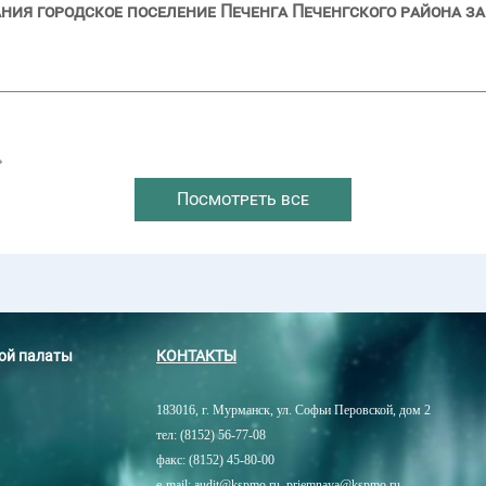
ия городское поселение Печенга Печенгского района за 
→
Посмотреть все
ной палаты
КОНТАКТЫ
183016, г. Мурманск, ул. Софьи Перовской, дом 2
тел: (8152) 56-77-08
факс: (8152) 45-80-00
e-mail: audit@kspmo.ru, priemnaya@kspmo.ru