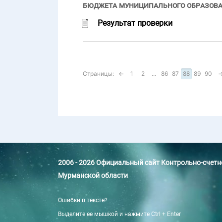
бюджета муниципального образован
Результат проверки
Страницы:
←
1
2
...
86
87
88
89
90
2006 - 2026 Официальный сайт Контрольно-счет
Мурманской области
Ошибки в тексте?
Выделите ее мышкой и нажмите Ctrl + Enter