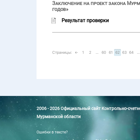
Заключение на проект закона Мурм
годов»
Результат проверки
Страницы:
←
1
2
...
60
61
62
63
64
...
2006 - 2026 Официальный сайт Контрольно-счет
Мурманской области
Ошибки в тексте?