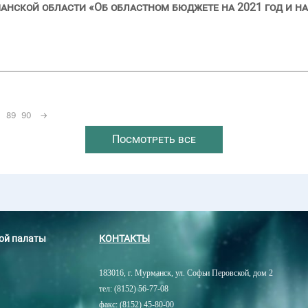
анской области «Об областном бюджете на 2021 год и на
89
90
→
Посмотреть все
ной палаты
КОНТАКТЫ
183016, г. Мурманск, ул. Софьи Перовской, дом 2
тел: (8152) 56-77-08
факс: (8152) 45-80-00