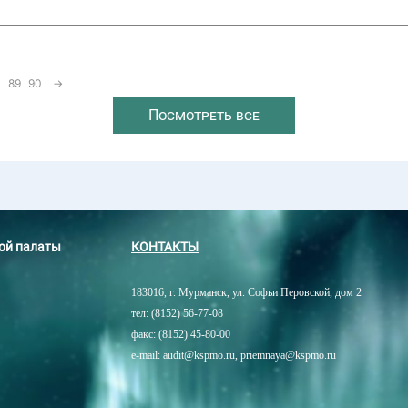
89
90
→
Посмотреть все
ной палаты
КОНТАКТЫ
183016, г. Мурманск, ул. Софьи Перовской, дом 2
тел: (8152) 56-77-08
факс: (8152) 45-80-00
e-mail: audit@kspmo.ru, priemnaya@kspmo.ru