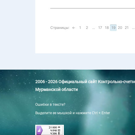
Страницы:
←
1
2
...
17
18
19
20
21
...
2006 - 2026 Официальный сайт Контрольно-счет
Мурманской области
Ошибки в тексте?
Выделите ее мышкой и нажмите Ctrl + Enter